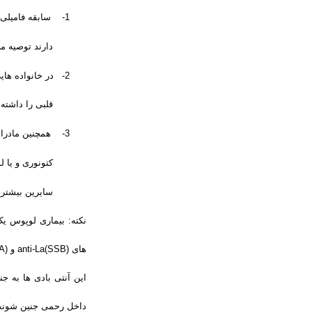
1-
سابقه فامیلی (
دارند توصیه م
2-
در خانواده هایی
قلبی را داشته
3-
همچنین مادران
کتونوری و یا ل
سایرین بیشتر
نکته:
بیماری لوپوس یک 
های
anti-La(SSB)
و
anti-Ro (SSA)
این آنتی بادی ها به ج
داخل رحمی جنین شوند