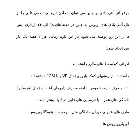
 اثر آنتی بادی بر جنین می توان با دادن دارو بی نظمی قلبی را بر
طرف نمود. احتمال انتقال آنتی بادی های لوپوس یه جنین در هفته های ۱۸ الی ۲۴ بارداری بیش
از هر زمان دیگر است از این رو توصیه می شود در این بازه زمانی هر ۲ هفته یک بار
ین انجام شود
.
مادرانی که سقط های مکرر داشته اند
و استفاده از روشهای کمک باروری (مثل
IVF
و یا
ICSI
) داشته اند.
بقه مصرف دارو بخصوص سابقه مصرف داروهای اعصاب (مثل لیتیوم) را
حاملگی های همراه با نارسایی های قلبی در آنها بیشتر است
.
ماری های عفونی دوران حاملگی مثل سرخجه، سیتومگالوویروس،
 و پاروویروس ها
.