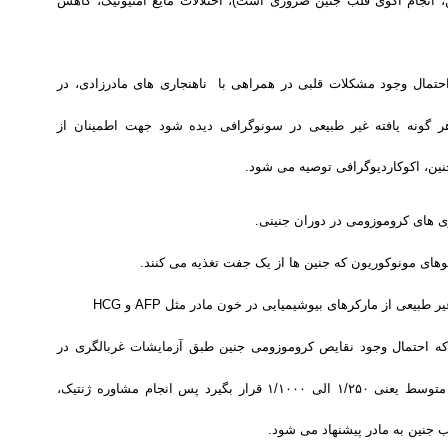
ن، انجام اکوی قلب جنین ضروری است)،
اختلالات مایع آمنیوتیک، کاهش
احتمال وجود مشکلات قلبی در همراهی با ناهنجاری های مادرزادی، در
گونه یافته غیر طبیعی در سونوگرافی دیده شود جهت اطمینان از
ین، اکوکاردیوگرافی توصیه می شود
.
 های کروموزومی در دوران جنینی
.
وهای مونوکوریون که جنین ها از یک جفت تغذیه می کنند
.
بیعی از مارکرهای بیوشیمیایی در خون مادر مثل AFP و HCG
که احتمال وجود نقایص کروموزومی جنین طبق آزمایشات غربالگری در
محدوده خطر متوسط یعنی ۱/۲۵۰ الی ۱/۱۰۰۰ قرار بگیرد پس انجام مشاوره ژنتیک،
ب جنین به مادر پیشنهاد می شود
.