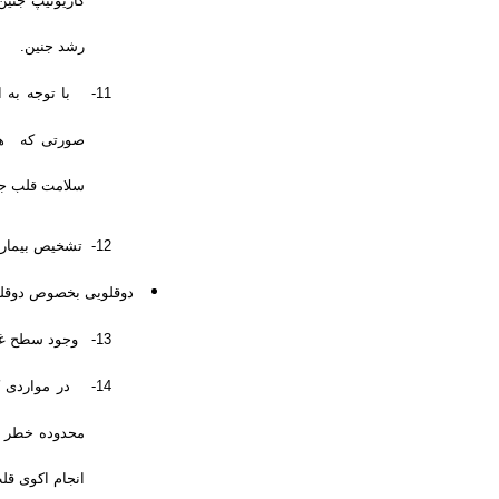
کاریوتیپ جنی
رشد جنین
.
11-
با توجه به 
صورتی که هر 
سلامت قلب جن
12-
تشخیص بیماری
دوقلویی بخصوص
دوقل
13-
وجود سطح غیر ط
14-
در مواردی 
انجام اکوی قل