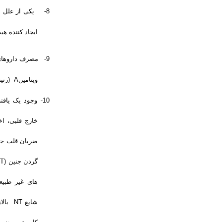
8-
یکی از علل ب
ایجاد کننده ه
9-
مصرف داروهای 
ویتامین
A
(رتی
10-
وجود یک یافت
خارج قلبی، اخ
ضربان قلب جنی
گردن جنین (
T
های غیر طبیع
شایع
NT
بال