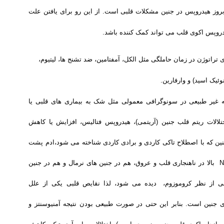
روز هیدروپس در جنین مشکلات قلبی است. از این رو برای یافتن علت
یدروپس اکوی قلب می تواند کمک کننده باشد
.
تراتوژن در زمان حاملگی مثل الکل، آمفتامین، ضد تشنج ها، لیتیوم،
نوئیک اسید) و وارفارین
.
ه غیر طبیعی در سونوگرافی معمولی مثل شک به بیماری های قلبی یا
تلالات ریتم قلب جنین (آریتمی)، هیدروپس فتالیس،
افزایش یا کاهش
ن که با اصطلاح تاکی کاردی و برادی کاردی شناخته می شود،
ادم پشت
N
بالا
در ناهنجاری قلب و عروق، هم در جنین های نرمال و هم در جنین
ی از نظر کروموزوم،
دیده می شود، لذا نقایص قلبی یکی از علل
ای جنین است. بنابر این حتی در صورت طبیعی بودن نتیجه آمنیوسنتز و