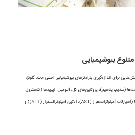
تنوع بیوشیمیایی
یش‌هایی برای اندازه‌گیری پارامترهای بیوشیمیایی اصلی مانند گلوکز،
یت‌ها (سدیم، پتاسیم)، پروتئین‌های کل، آلبومین، لیپیدها (کلسترول،
تری گلیسیرید)، آنزیم‌ها (آسپارتات آمینوترانسفراز (AST)، آلانین آمینوترانسفراز (ALT)) و