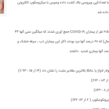
با تعدادکپی ویروسی بالا، کشت داده وسپس با میکروسکوپ الکترونی
اده شد.
⏺نتایج : ۲۰۷۰ نمونه از ۲۰۵ نفر از بیماران COVID-19 جمع آوری شدند که میانگین سنی آنها ۴۴
سال بود ( بین ۵ تا ۶۷سال) که ۶۸ درصد آنها مرد بودند.اکثر این بیماران تب ، سرفه خشک و
 را نشان داد (۱۴ از ۱۵ ؛ ۹۳ ٪)
وپ ( ۶ از ۱۳؛ ۴۶٪)