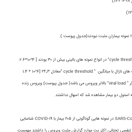
⏺میانگین مقادیر “cycle threshold” در انواع نمونه های بالینی بیش از ۳۰ بودند [ 4^10*2.6
copies/mL]بجزسوآب های نازال با میانگین “ cycle threshold ”معادل ۲۴٬۳ [6^10 * 1.4
copies/mL] که نشانگر “ viral load” بالاتر ویروس می باشد( جدول پیوست).ویروس زنده
⏺در این پژوهش ِSARS-CoV-2 در نمونه هایی گوناگونی از ۲۰۵ بیمار با COVID-19 شناسایی
 تنفسی تحتانی اکثر یت موارد گزارش مثبت ویروس را داشتند.مهمست