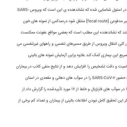
که بدانیم ویروس زنده در استول شناسایی شده که نشاندهنده ی این است که ویروس SARS-
CoV-2 می تواند ازمسیر مدفوعی [fecal route] منتقل شود.درصدکمی از نمونه های خون
بت داشتند که نشاندهنده این مطلب است که بعضی مواقع عفونت ممکنست
 کلی انتقال ویروس از طریق مسیرهای تنفسی و راههای غیرتنفسی می
ریع این بیماری کمک کند.علاوه براین آزمایش نمونه های بالینی
ت و دقت تشخیص را افزایش دهد و از نتایج منفی کاذب در بیماران
بکاهد.دو‌مطالعه کوچک حضور SARS-CoV-2 را در سوآب های دهانی و مقعدی در استان
Hubei و لُودِویروسی را در سوآب های فارنژیال و خلط از ۱۷ مورد تأییدشده را گزارش داد.از
ین تحقیق کامل نبودن اطلاعات بالینی از بیماران و تعداد کم برخی از