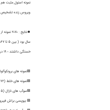
نمونه استول ِمثبت هم 
ویروس زنده تشخیص د
خستگی داشتند ؛ ۱۹ درصد آنها بیماری شدید داشتند .
🟦نمونه های برونکوآلوئولار لاواژ یا BAL بالاترین مقادیر مثبت
🟦نمونه های خلط (۷۲ از ۱۰۴ ؛ ۷۲٪)
🟦سوآب های نازال (۵ از ۸ ؛ ۶۳٪)
🟦 بیوپسی براش فیبروبرونکوسک