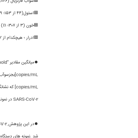
🟦سوآب فارنژیال (۱۲۶از ۳۹۸؛ ۳۲٪)
🟦استول(۴۴ از ۱۵۳؛ ۲۹٪)
🟦خون (۳ از ۳۰۷؛ ۱٪)
🟦ادرار ؛ هیچکدام از ۱۲ نمونه بیماران مثبت نبودند(جدول پیوست ).
SARS-CoV-2 در نمونه استول دو بیمار مشاهده شد که اسهال نداشتند.
شد .نمونه های دستگاه