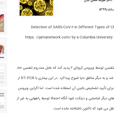
:
دکتر علیرضا لطفی کیان
1399/01/10
🕒https: //jamanetwork.com/ by a Columbia University 
⏺یک بیماری همه گیر تنفسی توسط ویروس کرونای ۲ پدید آمد که عامل سندروم تنفسی حاد
SARS-CoV-2 درچین شد و به دیگر مناطق دنیا شیوع پیداکرد .در این بیماری با RT-PCR از
برای تأیید تشخیص بالینی آن استفاده شده است .اما اگراین ویروس
ای دیگر شناسایی و دیتکت شود آنگاه احتمالا توسط راههایی به غیر از
ل می شود که تاکنون ناشناخته مانده است .