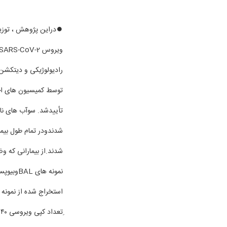
توسط کمیسیون های اخل
تأییدشد. سوآب های ناز
شدندودر تمام طول بیمار
شدند.از بیمارانی که و