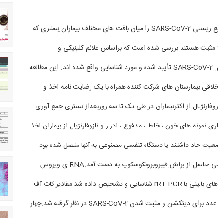
⏺دراین پژوهش ، توزیع زیستی SARS-CoV-2 را میان بافت های مختلف بیماران ِبستری که
ویروس SARS-CoV-2 مثبت هستند بررسی شده است که براساس علائم کلینیکی و
رادیولوژیکی و دیتکشن ِ SARS-CoV-2 تأیید شده و مورد شناسایی واقع شده اند. این مطالعه
اقی بیمارستان های شرکت کننده همراه با یک رضایت نامه اخذ و
وفارنژیال از اکثربیماران در طی یک تا سه روزبعداز بستری جمع آوری
ی نمونه های خون ، خلط ، مدفوع ، ادرار و نازوفارنژیال از بیماران اخذ
ضعیت حاد داشتند یا دستگاه تنفسی مصنوعی به آنها متصل شده بود
نمونه های BALوبیوپسی حاصل از براش ِفیبروبرونکوسکوپ به دست آمد.RNA ی ویروس
استخراج شده از نمونه های بالینی با rRT-PCR شناسایی و تشخیص داده شد.مقادیر کات آف
ِتعداد کپی ویروسی ۴۰ عدد برای دیتکشن و مثبت شدن SARS-CoV-2 در نظر گرفته شد.چهار