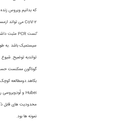
ْتست PCR مث
سیستمیک باشد .به طور
تواندبه توضیح ِ شیوع س
گوناگون ممکنست حساسی
محدودیت های قابل ذکر ا
نمونه ها بود.