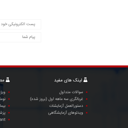
لینک های مفید
مطا
سوالات متداول
ویژه
غربالگری سه ماهه اول (بروز شده)
نوما
دستورالعمل آزمایشات
بیما
ویدئوهای آزمایشگاهی
پزشک
ant