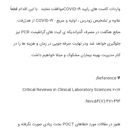
واردات کاست های راپید COVID-19موافقت نمایند . با این اقدام قطعاً
علاوه بر تشخیص زودرس ، اولیه و سریع COVID-19 از هدرْرفت ِ
منابع هنگفت در مصرف کُنتراندیکه ی کیت های گرانقیمت PCR نیز
جلوگیری خواهد شد ودر نهایت صرفه جویی در زمان و هزینه ها را در
کنار مدیریت بهینه بیماران مشکوک و مبتلا خواهیم داشت .
🔰Reference;
Critical Reviews in Clinical Laboratory Sciences.2017
Nov;54(7):471-494.
هنوز در مقالات مورد خطاهای POCT بحث زیادی صورت نگرفته و