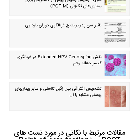
مثل): آزمایش ژنتیکی پیش از لانه‌گزینی برای
بیماری‌های تک‌ژنی (PGT-M)
تاثیر سن پدر بر نتایج غربالگری دوران بارداری
نقش Extended HPV Genotyping در غربالگری
کانسر دهانه رحم
تشخیص افتراقی بین زگیل تناسلی و سایر بیماریهای
پوستی مشابه با آن
مقالات مرتبط با نکاتی در مورد تست های