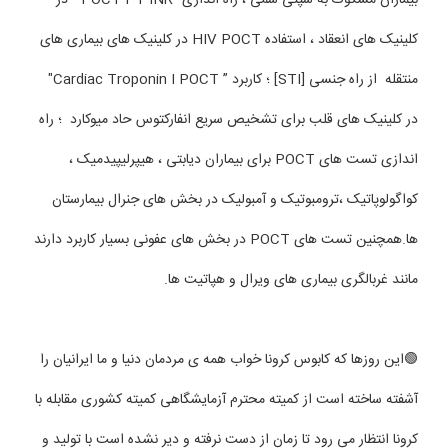
بیماران مشکوک به سپتی سمی ، راه اندازی ”POCT PT INR " در
کلینیک های انعقاد ، استفاده HIV POCT در کلینیک های بیماری های
منتقله از راه جنسی [STI] ؛ کاربرد ” Cardiac Troponin I POCT"
در کلینیک های قلب برای تشخیص سریع انفارکتوس حاد میوکارد ؛ راه
اندازی تست های POCT برای بیماران دیابتی ، هیپرلیپیدمیک ،
کواگولوپاتیک ،ترومبوتیک و آمبولیک در بخش های جنرال بیمارستان
ها.همچنین تست های POCT در بخش های عفونی بسیار کاربرد دارند
مانند غربالگری بیماری های ویرال و هپاتیت ها.
🟢این روزها که کابوس کرونا خواب همه ی مردمان دنیا و ما ایرانیان را
آشفته ساخته است از کمیته محترم آزمایشگاهی کمیته کشوری مقابله با
کرونا انتظار می رود تا زمان از دست نرفته و دیر نشده است با تولید و