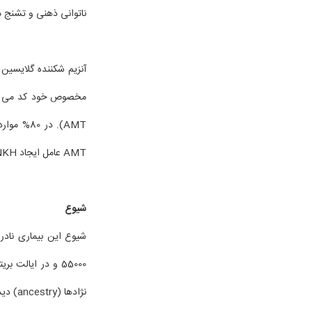
ناتوانی ذهنی و تشنج م
AMT عامل ایجاد NKH می باشد.
شیوع
نژادها (ancestry) دیده می شود.