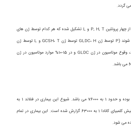
ی گردد.
آنزیم شکننده گلایسین از چهار پروتئین P, H, T و L تشکیل شده که هر کدام توسط ژن های
مخصوص خود کد می شوند (P توسط ژن GLDC، H توسط ژن GCSH، T و L توسط ژن
AMT). در 80% موارد، وقوع موتاسیون در ژن GLDC و در 15-10% موارد موتاسیون در ژن
شیوع این بیماری نادر بوده و حدود 1 به 76000 می باشد. شیوع این بیماری در فنلاند 1 به
55000 و در ایالت بریتیش کلمبیای کانادا 1 به 63000 گزارش شده است. این بیماری در تمام