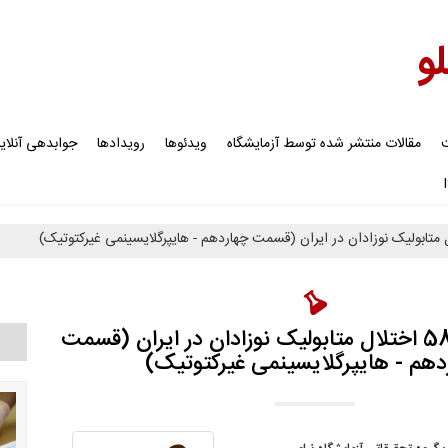
لو
ت
مقالات منتشر شده توسط آزمایشگاه
ویدئوها
رویدادها
جوابدهی آنلای
آغاز غربالگری 58 اختلال متابولیک نوزادان در ایران (قسمت
دهم - هایپرگلایسینمی غیرکتوتیک)