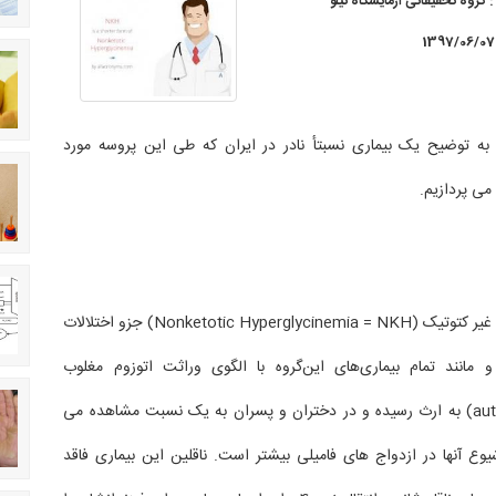
:
گروه تحقیقاتی آزمایشگاه نیلو
1397/06/07
به توضیح یک بیماری نسبتأ نادر در ایران که طی این پروسه مورد
 می پردازیم.
بیماری هایپرگلایسینمی غیر کتوتیک (Nonketotic Hyperglycinemia = NKH) جزو اختلالات
 مانند تمام بیماری‌های این‌گروه با الگوی وراثت اتوزوم مغلوب
(autosomal recessive) به ارث رسیده و در دختران و پسران به یک نسبت مشاهده می
وع آنها در ازدواج های فامیلی بیشتر است. ناقلین این بیماری فاقد