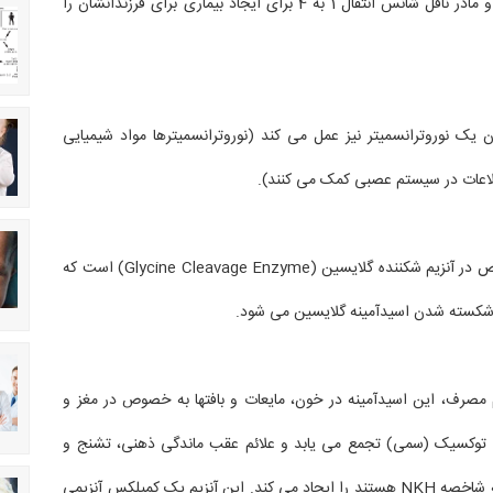
علامت می باشند. پدر و مادر ناقل شانس انتقال 1 به 4 برای ایجاد بیماری برای فرزندانشان را
 یک نوروترانسمیتر نیز عمل می کند (نوروترانسمیترها مواد شیمیایی
طلاعات در سیستم عصبی کمک می کنند).
این بیماری ناشی از نقص در آنزیم شکننده گلایسین (Glycine Cleavage Enzyme) است که
شکسته شدن اسیدآمینه گلایسین می شود.
 مصرف، این اسیدآمینه در خون، مایعات و بافتها به خصوص در مغز و
توکسیک (سمی) تجمع می یابد و علائم عقب ماندگی ذهنی، تشنج و
مشکلات تنفسی که سه شاخصه NKH هستند را ایجاد می کند. این آنزیم یک کمپلکس آنزیمی