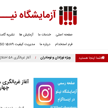
آزمایشگاه نیـــ
صفحه اصلی
خدمات ما
آزمایش ها
نشریه گام
فرم استخدام
درباره ما
مدیریت کیفیت ISO 15189
ویژه نوزادان و نومادران
آغاز غربالگری 58 اختلال متابولیک نوزادان در ایران (قسمت چهاردهم - هایپرگلایسینمی غیرکتوتیک)
شما اینجا هستید
چهار