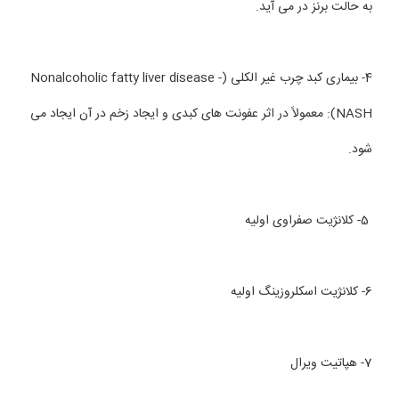
به حالت برنز در می آید.
4- بیماری کبد چرب غیر الکلی (Nonalcoholic fatty liver disease -
NASH): معمولاً در اثر عفونت های کبدی و ایجاد زخم در آن ایجاد می
شود.
5- کلانژیت صفراوی اولیه
6- کلانژیت اسکلروزینگ اولیه
7- هپاتیت ویرال