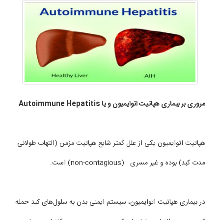
مروری بر بیماری هپاتیت اتوایمیون و یا Autoimmune Hepatitis
هپاتیت اتوایمیون یكی از علل كمتر شایع هپاتیت مزمن (التهاب طولانی
مدت كبد) بوده و غیر مسری (non-contagious) است.
در بیماری هپاتیت اتوایمیون، سیستم ایمنی بدن به سلول‌های كبد حمله